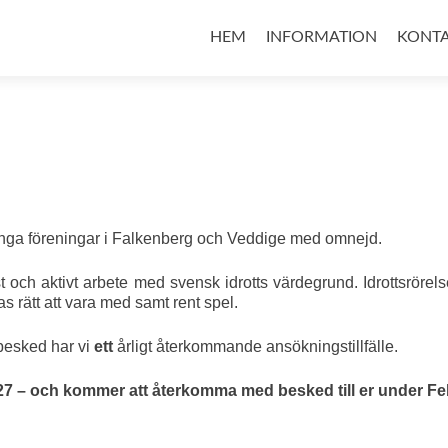
Hoppa
till
HEM
INFORMATION
KONT
innehåll
ånga föreningar i Falkenberg och Veddige med omnejd.
öst och aktivt arbete med svensk idrotts värdegrund. Idrottsrör
 rätt att vara med samt rent spel.
 besked har vi
ett
årligt återkommande ansökningstillfälle.
027 – och kommer att återkomma med besked till er under Fe