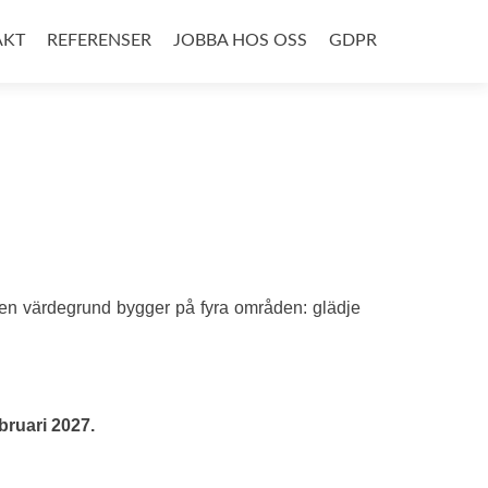
AKT
REFERENSER
JOBBA HOS OSS
GDPR
elsen värdegrund bygger på fyra områden: glädje
bruari 2027.