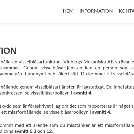
Hoppa
till
HEM
INFORMATION
KONT
innehåll
ION
ahålla en visselblåsarfunktion. Vinbergs Mekaniska AB strävar 
ksammas. Genom visselblåsartjänsten kan en person som anse
a på ett anonymt och säkert sätt. Du kommer till visselblåsar
rhållande genom visselblåsartjänsten är lagstadgat. Du innefatta
sonkretsen, se visselblåsarpolicyn i
avsnitt 4.
 skydd som är föreskrivet i lag om det som rapporteras är något 
 ett missförhållande, se visselblåsarpolicyn i
avsnitt 4.
ommit med ett ärende som du misstänker är ett missförhålland
olicyns
avsnitt 6.3
och 12
.