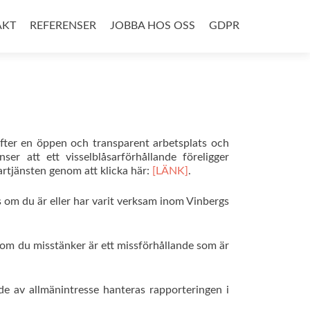
AKT
REFERENSER
JOBBA HOS OSS
GDPR
efter en öppen och transparent arbetsplats och
r att ett visselblåsarförhållande föreligger
tjänsten genom att klicka här:
[LÄNK]
.
s om du är eller har varit verksam inom Vinbergs
som du misstänker är ett missförhållande som är
e av allmänintresse hanteras rapporteringen i