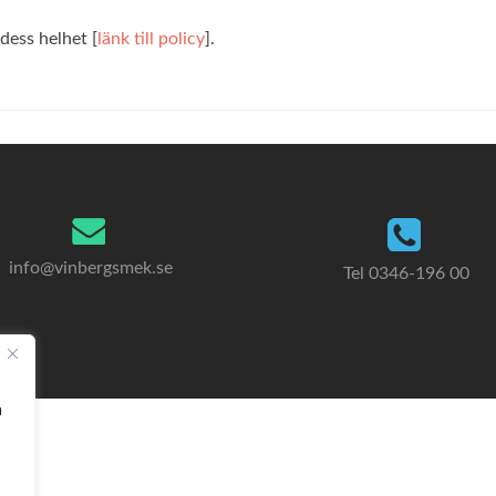
 dess helhet [
länk till policy
].
info@vinbergsmek.se
Tel 0346-196 00
a